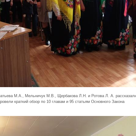
атьева М.А., Мельничук М.В., Щербакова Л.Н. и Ротова Л. А. рассказали
ровели краткий обзор по 10 главам и 95 статьям Основного Закона