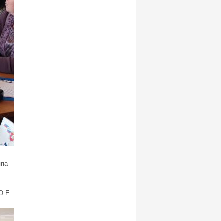
ппа
Ю.Е.