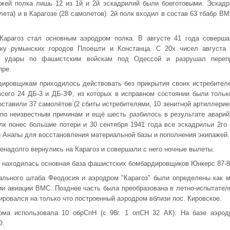
ажей полка лишь 12 из 1й и 2й эскадрилий были боеготовыми. Эскад
ета) и в Карагозе (28 самолетов). 2й полк входил в состав 63 тбабр ВМ
Карагоз стал основным аэродром полка. В августе 41 года соверша
ку румынских городов Плоешти и Констанца. С 20х чисел августа 
е удары по фашистским войскам под Одессой и разрушал переп
пре.
дировщикам приходилось действовать без прикрытия своих истребител
всего 24 ДБ-3 и ДБ-ЗФ, из которых в исправном состоянии были тольк
оставили 37 самолётов (2 сбиты истребителями, 10 зенитной артиллерие
по неизвестным причинам и ещё шесть разбилось в результате аварий
лк понес большие потери и 30 сентября 1941 года все эскадрильи 2го
 Анапы для восстановления материальной базы и пополнения экипажей
ненадолго вернулись на Карагоз и совершали с него ночные вылеты.
 находилась основная база фашистских бомбардировщиков Юнкерс 87-8
рального штаба Феодосия и аэродром "Карагоз" были определены как 
ии авиации ВМС. Позднее часть была преобразована в летно-испытате
зировался на только что построенный аэродром вблизи пос. Кировское.
ма использовала 10 обрСпН (с 98г. 1 опСН 32 АК). На базе аэрод
О.