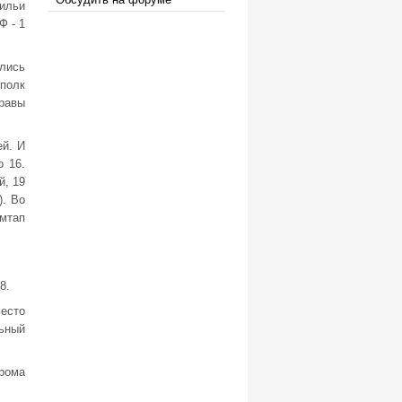
рильи
Ф - 1
лись
полк
равы
ей. И
о 16.
й, 19
). Во
 мтап
.
8.
место
льный
рома