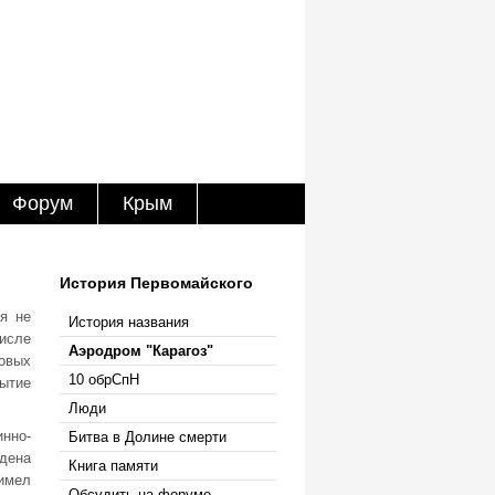
Форум
Крым
История Первомайского
я не
История названия
числе
Аэродром "Карагоз"
овых
10 обрСпН
рытие
Люди
инно-
Битва в Долине смерти
дена
Книга памяти
имел
Обсудить на форуме