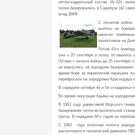
пятиэскадрильный состав. Из 62х экип
полка базировались в Сарабузе (42 самол
мтад ВМФ.
С началом войны 
вылеты на бомбеж
наносил бомбовы
захватчиков на Дне
Летом 41го бомбар
уже к 20 сентября в полку оставалось 
Потери с начала войны до 25 сентября с
не вернулись на аэродром базирования 
время боев за перекопский перешеек по
перебросили на аэродромы Краснодара и
В середине октября 4я и 5я эскадрильи 
Во время оккупации Крыма на аэродроме
В 1951 году директивой Морского гене
базирования летно-испытательной станц
Центр. В середине 50-х годов он переба
С 1962 года взлетная полоса аэродро
расположился технический дивизион ПВ