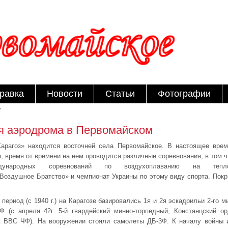
равка
Новости
Статьи
Фотографии
"
я аэродрома в Первомайском
арагоз» находится восточней села Первомайское. В настоящее врем
, время от времени на нем проводится различные соревнования, в том 
ународных соревнований по воздухоплаванию на тепл
«Воздушное Братство» и чемпионат Украины по этому виду спорта. Пок
период (с 1940 г.) на Карагозе базировались 1я и 2я эскадрильи 2-го м
 (с апреля 42г. 5-й гвардейский минно-торпедный, Констанцский ор
к ВВС ЧФ). На вооружении стояли самолеты ДБ-3Ф. К началу войны 