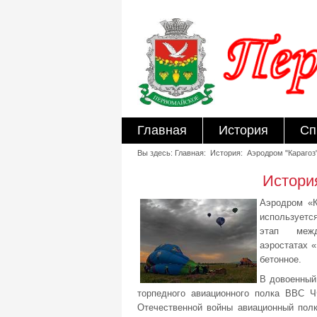
Главная
История
Сп
Вы здесь: Главная: История: Аэродром "Карагоз
Истори
Аэродром «К
используется
этап межд
аэростатах 
бетонное.
В довоенный 
торпедного авиационного полка ВВС ЧФ
Отечественной войны авиационный пол