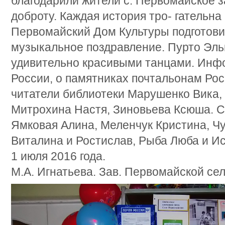
благодарили жители с. Первомайское з
доброту. Каждая история тро- гательна
Первомайский Дом Культуры подготов
музыкальное поздравление. Пурто Эль
удивительно красивыми танцами. Инф
России, о памятниках почтальонам Ро
читатели библиотеки Марушенко Вика, 
Митрохина Настя, Зиновьева Ксюша. С
Ямковая Алина, Меленчук Кристина, Ч
Виталина и Ростислав, Рыба Люба и И
1 июля 2016 года.
М.А. Игнатьева. Зав. Первомайской сел