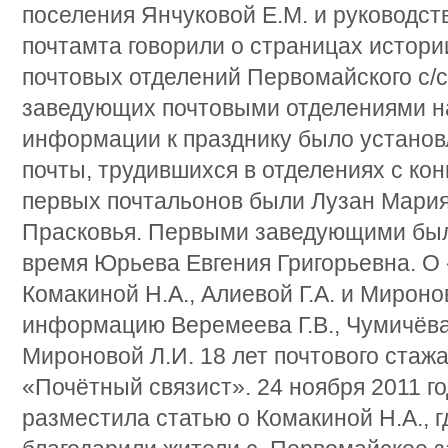
поселения Янчуковой Е.М. и руководст
почтамта говорили о страницах истори
почтовых отделений Первомайского с/с
заведующих почтовыми отделениями на
информации к празднику было установ
почты, трудившихся в отделениях с кон
первых почтальонов были Лузан Мари
Прасковья. Первыми заведующими был
время Юрьева Евгения Григорьевна. О
Комакиной Н.А., Алиевой Г.А. и Мироно
информацию Веремеева Г.В., Чумичёва О
Мироновой Л.И. 18 лет почтового стаж
«Почётный связист». 24 ноября 2011 г
разместила статью о Комакиной Н.А., г