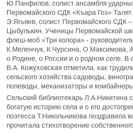
Ю.Панфилов, солист ансамбля ударны
Первомайского СДК «Къара Гоз» Талят
Э.Ягьяев, солист Первомайского СДК 
Цыбулькин. Ученицы Первомайской ш
флеш-моб «Три колора» - руководител
К.Меленчук, К.Чурсина, О.Максимова, 
о Родине, о России и о родном селе. 
В.А. Кожуховская отметила, как трудил
сельского хозяйства садоводы, виногр
полеводы, механизаторы и комбайнеры
Сельский библиотекарь Л.А.Никитина 
богатую историю села и о его достопр
поэтесса Т.Никольникова поздравила в
прочитала стихотворение собственног