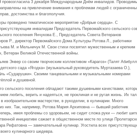
Н провозгласила 3 декабря Международным Днём инвалидов. Проводим
направлены на привлечение внимания к проблемам людей с ограниченн
прав, достоинства и благополучия.
уры проведено тематическое мероприятие «Добрые сердца». С
 присутствующим инвалидам Председатель Первомайского сельского сов
ьского поселения Янчукова Е., Председатель Совета Ветеранов
ров Р., директор Первомайского Дома Культуры Ротова Л., работники
тьева М. и Мельничук М. Свои стихи посвятил мужественным и крепким
, Ветеран Великой Отечественной войны.
ьяев Энвер со своим творческим коллективом «Карагоз» (Талят Абибулл
детского сада «Ягодка» (музыкальный руководитель Муртазаева О.),
бль «Сударушки». Своими танцевальными и музыкальными номерами
тёплой и душевной.
го сельского поселения обладают такими душевными качествами, котор
ием любить, верить и надеяться, не проклиная и не ругая жизнь. Их та
в изобразительном мастерстве, в рукоделии, в кулинарии. Много
из них. Так, например, Ротова Мария Архиповна — бывший работник
 теперь, имея проблемы со здоровьем, не сидит сложа руки — любит шить
ственной инициативе сажает в общественном месте по улице Пролетарск
нара Рефатовна — замечательный кулинар. Угостила всех присутствующ
своего кулинарного шедевра.