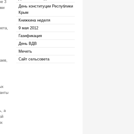
ые 3
День конституции Республики
ыми
Крым
Книжкина неделя
ета,
9 мая 2012
Газификация
День ВДВ
Мечеть
Сайт сельсовета
аев,
ых
ланты
, а
ой
их