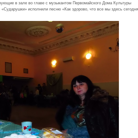
вующие в зале во главе с музыкантом Первомайского Дома Культуры
«Сударушки» исполнили песню «Как здорово, что все мы здесь сегодн