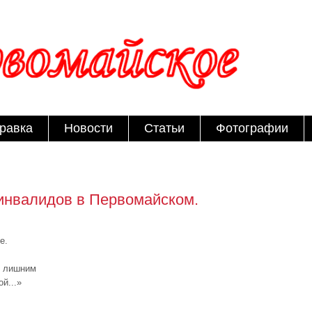
равка
Новости
Статьи
Фотографии
инвалидов в Первомайском.
е.
ет лишним
й...»