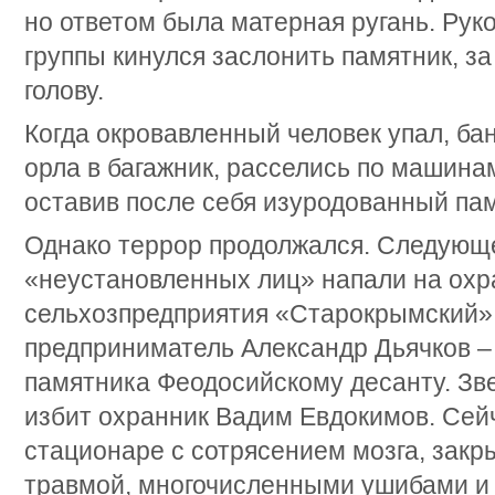
но ответом была матерная ругань. Рук
группы кинулся заслонить памятник, з
голову.
Когда окровавленный человек упал, ба
орла в багажник, расселись по машина
оставив после себя изуродованный пам
Однако террор продолжался. Следующе
«неустановленных лиц» напали на ох
сельхозпредприятия «Старокрымский»,
предприниматель Александр Дьячков –
памятника Феодосийскому десанту. Зве
избит охранник Вадим Евдокимов. Сей
стационаре с сотрясением мозга, закр
травмой, многочисленными ушибами и 