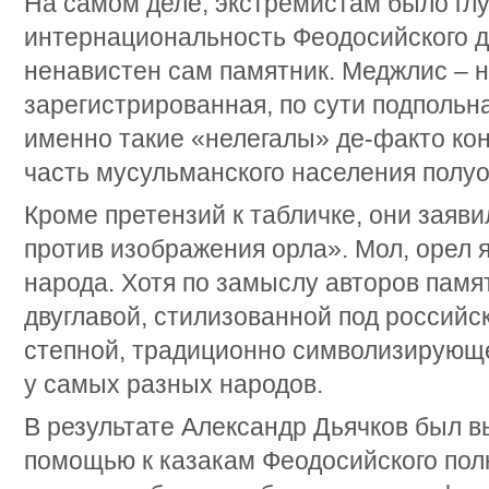
На самом деле, экстремистам было глу
интернациональность Феодосийского д
ненавистен сам памятник. Меджлис – н
зарегистрированная, по сути подпольн
именно такие «нелегалы» де-факто ко
часть мусульманского населения полуо
Кроме претензий к табличке, они заяви
против изображения орла». Мол, орел 
народа. Хотя по замыслу авторов памят
двуглавой, стилизованной под российск
степной, традиционно символизирующ
у самых разных народов.
В результате Александр Дьячков был в
помощью к казакам Феодосийского полк