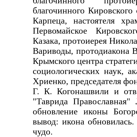
благочинного протои
благочинного Кировского
Карпеца, настоятеля хр
Первомайское Кировско
Казака, протоиерея Никол
Вариводы, протодиакона 
Крымского центра стратег
социологических наук, 
Хриенко, председателя фо
Г. К. Когонашвили и отв
"Таврида Православная" 
обновление иконы Богор
вывод: икона обновилась
чудо.