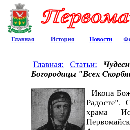
Главная
История
Новости
Ф
Главная:
Статьи:
Чудесн
Богородицы "Всех Скорб
Икона Бо
Радосте". 
храма И
Первомайс